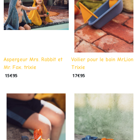
Aspergeur Mrs. Rabbit et
Voilier pour le bain Mr.Lion
Mr. Fox. trixie
Trixie
15
€
95
17
€
95