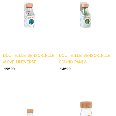
Veilleuses
(15)
Déco
(13)
Peluches
&
Marionnettes
BOUTEILLE SENSORIELLE
BOUTEILLE SENSORIELLE
(30)
MOVE UNIVERSE
SOUND PANDA
19
€
99
14
€
99
Tirelires,
Boites
à
Dents
(11)
Textile
(16)