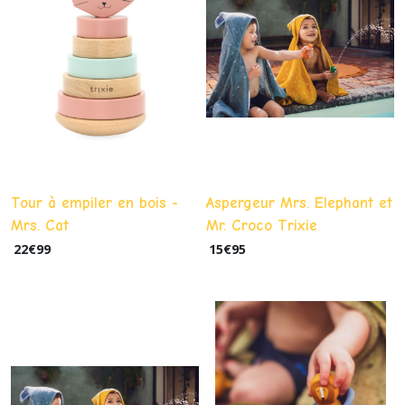
Tour à empiler en bois -
Aspergeur Mrs. Elephant et
Mrs. Cat
Mr. Croco Trixie
22
€
99
15
€
95