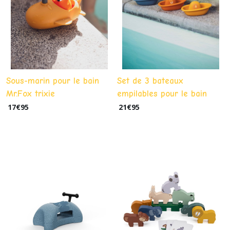
Sous-marin pour le bain
Set de 3 bateaux
Mr.Fox trixie
empilables pour le bain
Trixie
17
€
95
21
€
95