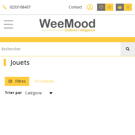
Fermer
0233168437
Contact
0
0
FILTRES
Tous
les
produits
Enfant
Jouets
Personnalisable
(6)
Filtres
76 résultats
Trier par
Vaisselle
Enfant
(26)
Lampe
et