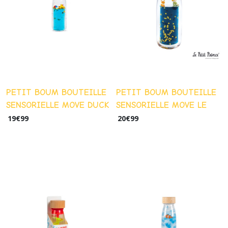
Cadeaux
Atsem,
Maitresse..
(12)
Literie
(4)
PETIT BOUM BOUTEILLE
PETIT BOUM BOUTEILLE
SENSORIELLE MOVE DUCK
SENSORIELLE MOVE LE
PETIT PRINCE
19
€
99
20
€
99
Bébé
(28)
Sortie,
école
(11)
Jouets
(76)