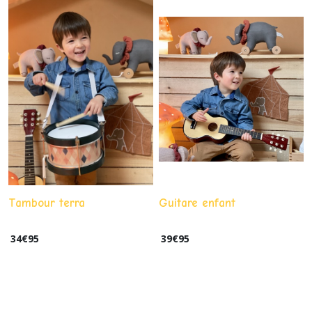
Tambour terra
Guitare enfant
34
€
95
39
€
95