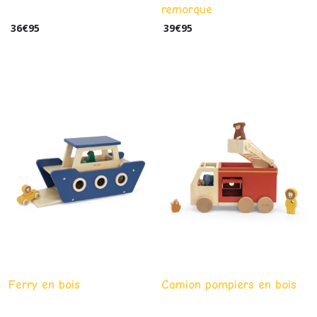
remorque
36
€
95
39
€
95
Ferry en bois
Camion pompiers en bois