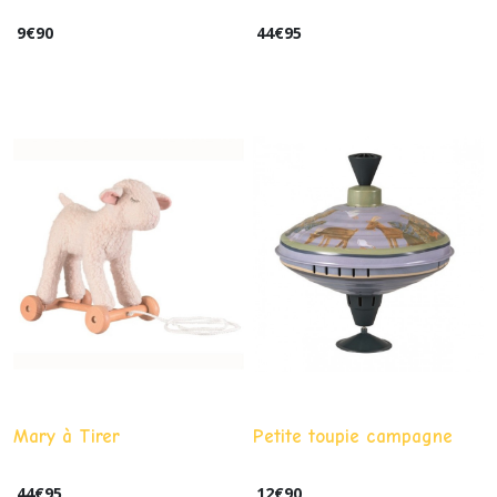
9
€
90
44
€
95
Mary à Tirer
Petite toupie campagne
44
€
95
12
€
90