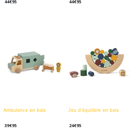
44
€
95
44
€
95
Ambulance en bois
Jeu d'équilibre en bois
39
€
95
24
€
95