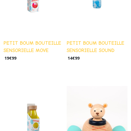
Tapis,
sacs
de
rangement
(7)
PETIT BOUM BOUTEILLE
PETIT BOUM BOUTEILLE
SENSORIELLE MOVE
SENSORIELLE SOUND
Afficher
SPIRAL
19
€
99
14
€
99
les
résultats