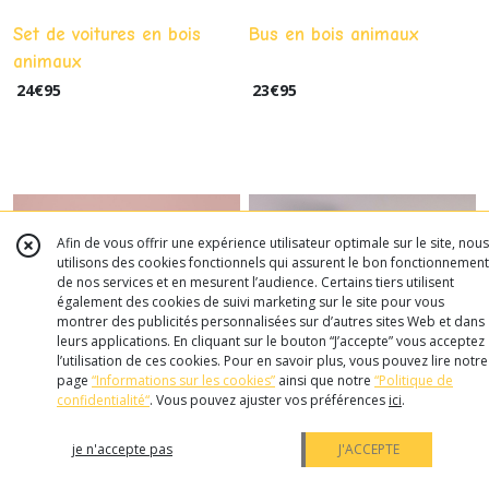
Set de voitures en bois
Bus en bois animaux
animaux
24
€
95
23
€
95
Afin de vous offrir une expérience utilisateur optimale sur le site, nous
utilisons des cookies fonctionnels qui assurent le bon fonctionnement
de nos services et en mesurent l’audience. Certains tiers utilisent
également des cookies de suivi marketing sur le site pour vous
montrer des publicités personnalisées sur d’autres sites Web et dans
leurs applications. En cliquant sur le bouton “J’accepte” vous acceptez
l’utilisation de ces cookies. Pour en savoir plus, vous pouvez lire notre
page
“Informations sur les cookies”
ainsi que notre
“Politique de
confidentialité“
. Vous pouvez ajuster vos préférences
ici
.
je n'accepte pas
J'ACCEPTE
Train en bois animaux
Jeu de memory