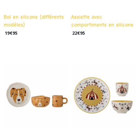
Bol en silicone (différents
Assiette avec
modèles)
compartiments en silicone
(différents modèles)
19
€
95
22
€
95