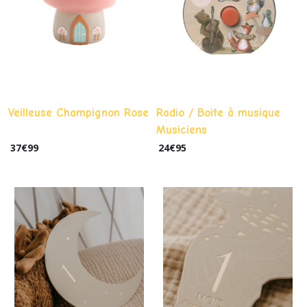
Veilleuse Champignon Rose
Radio / Boite à musique
Musiciens
37
€
99
24
€
95