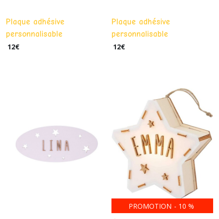
Cadeaux
Plaque adhésive
Plaque adhésive
Atsem,
personnalisable
personnalisable
Maitresse..
COURONNE
COURONNE & ÉTOILES
12
€
12
€
(12)
Literie
(4)
Bébé
(28)
Sortie,
école
(11)
Jouets
PROMOTION
-
10
%
(76)