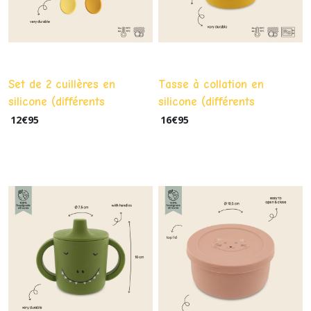
Set de 2 cuillères en
Tasse à collation en
silicone (différents
silicone (différents
modèles)
modèles)
12
€
95
16
€
95