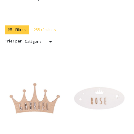
Veilleuses
(15)
Déco
Filtres
255 résultats
(13)
Trier par
Peluches
&
Marionnettes
(30)
Tirelires,
Boites
à
Dents
(11)
Textile
(16)