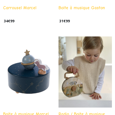
Carrousel Marcel
Boite à musique Gaston
34
€
99
31
€
99
Boite à musique Marcel
Radio / Boite à musique