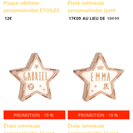
Plaque adhésive
Étoile lumineuse
personnalisable ÉTOILES
personnalisable (petit
Tapis,
sacs
modèle) veilleuse "
12
€
17
€
09
AU LIEU DE
18
€
99
de
rallumer les étoiles " lampe
rangement
(7)
à poser ou suspendre
Afficher
les
résultats
PROMOTION
-
10
%
PROMOTION
-
10
%
Étoile lumineuse
Étoile lumineuse