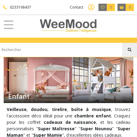
Fermer
0233168437
Contact
0
0
FILTRES
Tous
les
produits
Enfant
Personnalisable
(6)
Enfant
Vaisselle
Enfant
Veilleuse
,
doudou
,
tirelire
,
boîte à musique
, trouvez
(26)
l'accessoire déco idéal pour une
chambre enfant.
Craquez
pour les coffret
cadeaux de naissance
, et les cadeau
personnalisés "
Super Maîtresse
" "
Super Nounou
" "
Super
Lampe
et
Maman
" et "
Super Mamie
", d'excellentes idées cadeaux.