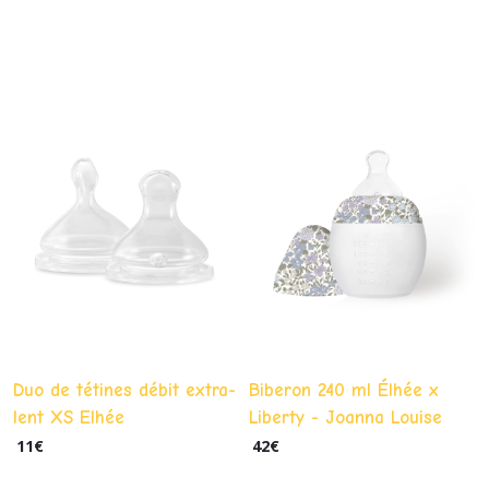
Duo de tétines débit extra-
Biberon 240 ml Élhée x
lent XS Elhée
Liberty - Joanna Louise
Lavender
11
€
42
€