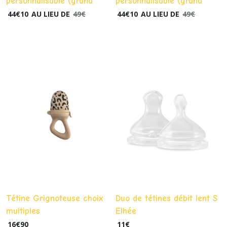
personnalisable (grand
personnalisable (grand
modèle) Piles - ou
modèle) USB " rallumer les
44
€
10
AU LIEU DE
49
€
44
€
10
AU LIEU DE
49
€
adaptateur en option "
étoiles " lampe de chevet
rallumer les étoiles " lampe
ou à accrocher
de chevet ou applique
Tétine Grignoteuse choix
Duo de tétines débit lent S
multiples
Elhée
16
€
90
11
€