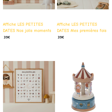
Affiche LES PETITES
Affiche LES PETITES
DATES Nos jolis moments
DATES Mes premières fois
en famille
Lapins
39
€
39
€