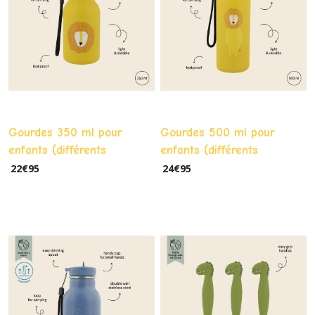
Gourdes 350 ml pour
Gourdes 500 ml pour
enfants (différents
enfants (différents
modèles)
modèles)
22
€
95
24
€
95