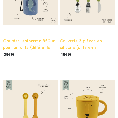
Gourdes isotherme 350 ml
Couverts 3 pièces en
pour enfants (différents
silicone (différents
modèles)
modèles)
29
€
95
19
€
95