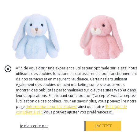
Afin de vous offrir une expérience utilisateur optimale sur le site, nous
utilisons des cookies fonctionnels qui assurent le bon fonctionnement
de nos services et en mesurent l’audience. Certains tiers utilisent
également des cookies de suivi marketing sur le site pour vous
montrer des publicités personnalisées sur d’autres sites Web et dans
Peluche Jumpy Bunny
Peluche Jumpy Bunny
leurs applications. En cliquant sur le bouton “J’accepte” vous acceptez
l’utilisation de ces cookies. Pour en savoir plus, vous pouvez lire notre
"bleu céleste" - BUKOWSKI
"rose" - BUKOWSKI
page
“Informations sur les cookies”
ainsi que notre
“Politique de
26
€
99
26
€
99
confidentialité“
. Vous pouvez ajuster vos préférences
ici
.
je n'accepte pas
J'ACCEPTE