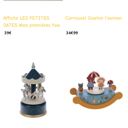
Affiche LES PETITES
Carrousel Gaston l'ourson
DATES Mes premières fois
Poudre
39
€
34
€
99