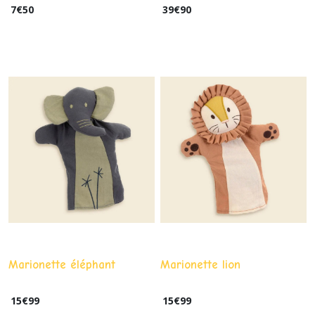
Bloomingville
7
€
50
39
€
90
Marionette éléphant
Marionette lion
15
€
99
15
€
99