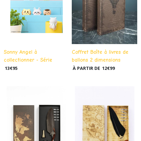
Sonny Angel à
Coffret Boîte à livres de
collectionner - Série
ballons 2 dimensions
Hippers chiikawa
13
€
95
À PARTIR DE
12
€
99