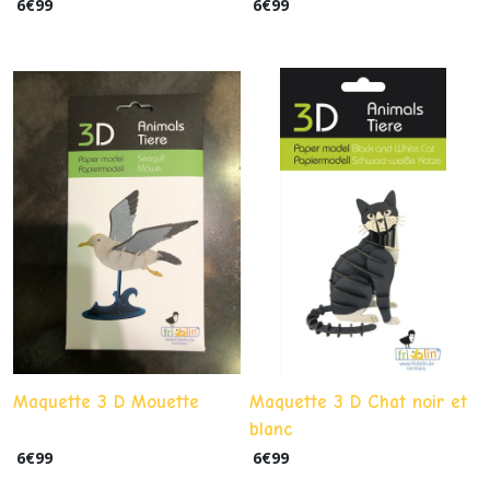
6
€
99
6
€
99
Maquette 3 D Mouette
Maquette 3 D Chat noir et
blanc
6
€
99
6
€
99