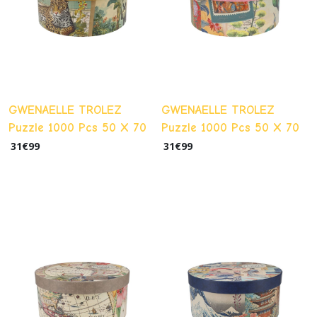
GWENAELLE TROLEZ
GWENAELLE TROLEZ
Puzzle 1000 Pcs 50 X 70
Puzzle 1000 Pcs 50 X 70
Cm + Pochon - Animaux
Cm + Pochon - Inde
31
€
99
31
€
99