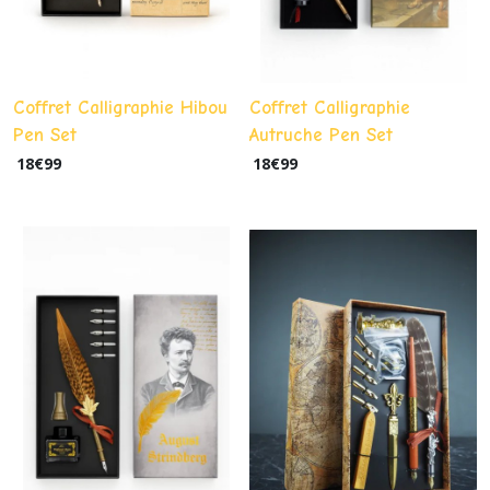
Coffret Calligraphie Hibou
Coffret Calligraphie
Pen Set
Autruche Pen Set
18
€
99
18
€
99