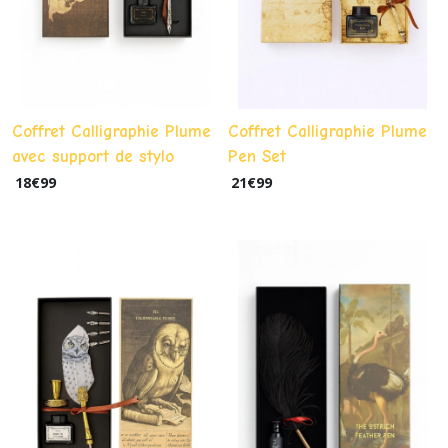
Coffret Calligraphie Plume
Coffret Calligraphie Plume
avec support de stylo
Pen Set
18
€
99
21
€
99