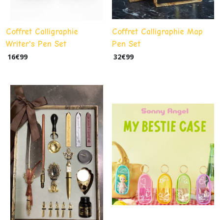
Coffret Calligraphie
Coffret Calligraphie Map
Writer's Pen Set
Pen Set
16
€
99
32
€
99