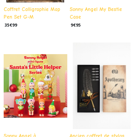
Coffret Calligraphie Map
Sonny Angel My Bestie
Pen Set G-M
Case
35
€
99
9
€
95
Sonny Angel à
Ancien coffret de stylos