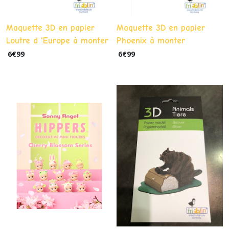
Maquette 3D en papier
Maquette 3D en papier
Loutre d 'Europe à monter
Phoenix à monter
6
€
99
6
€
99