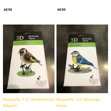
6
€
99
6
€
99
Maquette 3 D chardonneret
Maquette 3 D Mésange
élégant
bleue