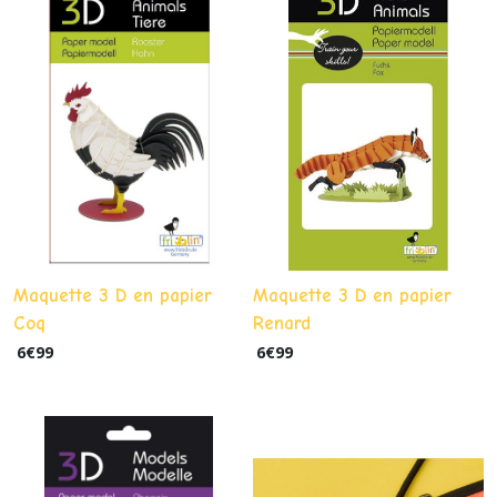
Maquette 3 D en papier
Maquette 3 D en papier
Coq
Renard
6
€
99
6
€
99