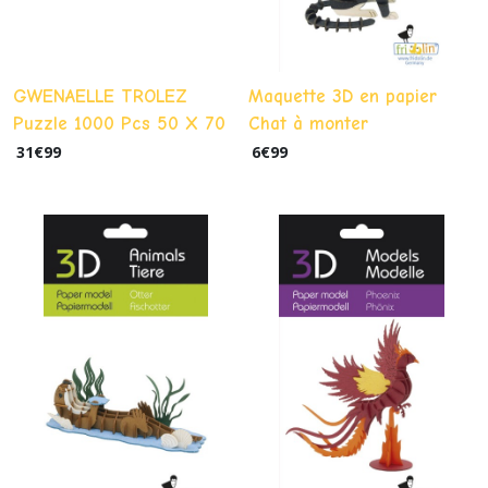
GWENAELLE TROLEZ
Maquette 3D en papier
Puzzle 1000 Pcs 50 X 70
Chat à monter
Cm + Pochon - Meduses
31
€
99
6
€
99