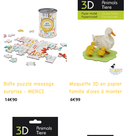
Boîte puzzle message
Maquette 3D en papier
surprise - MERCI
famille d'oies à monter
MAÎTRESSE
14
€
90
6
€
99