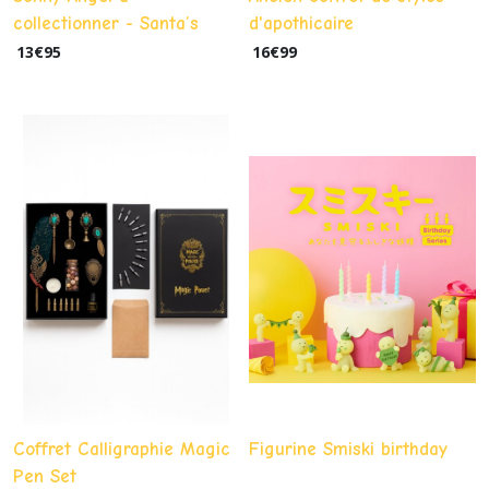
collectionner - Santa’s
d'apothicaire
Little Helper - Édition Noël
13
€
95
16
€
99
Coffret Calligraphie Magic
Figurine Smiski birthday
Pen Set