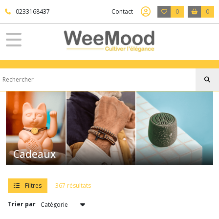
Fermer
0233168437
Contact
0
0
FILTRES
Tous
les
produits
Cadeaux
High
tech
(9)
Cadeaux
Insolites
(118)
Filtres
367 résultats
Trier par
DEEJO
(65)