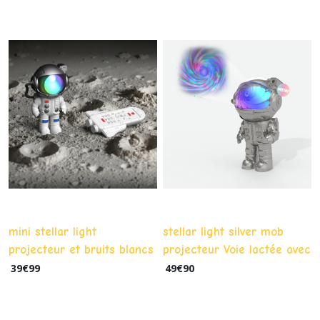
Saint-
Valentin
(27)
Livres
(3)
Porte-
clés
(95)
Jeux
mini stellar light
stellar light silver mob
(18)
projecteur et bruits blancs
projecteur Voie lactée avec
mob avec télécommande
telecommande
39
€
99
49
€
90
Bijoux
(10)