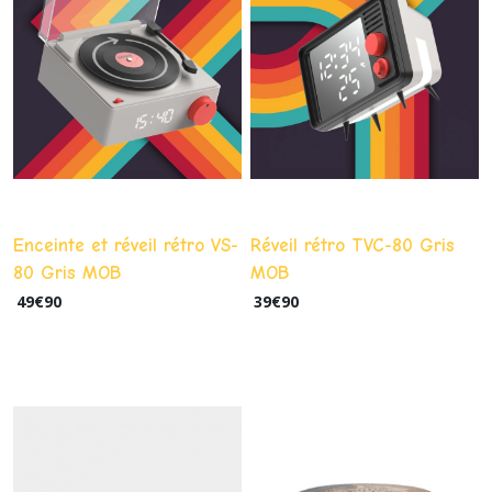
Enceinte et réveil rétro VS-
Réveil rétro TVC-80 Gris
80 Gris MOB
MOB
49
€
90
39
€
90