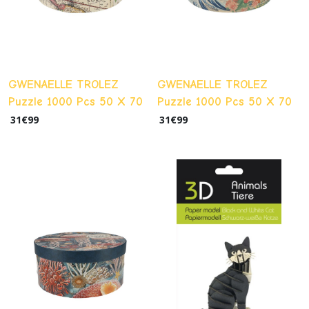
GWENAELLE TROLEZ
GWENAELLE TROLEZ
Puzzle 1000 Pcs 50 X 70
Puzzle 1000 Pcs 50 X 70
Cm + Pochon -
Cm + Pochon - Japon
31
€
99
31
€
99
Mappemonde