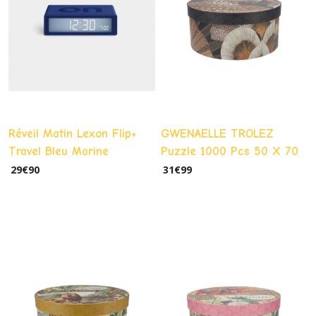
Réveil Matin Lexon Flip+
GWENAELLE TROLEZ
Travel Bleu Marine
Puzzle 1000 Pcs 50 X 70
Cm + Pochon - Panthère
29
€
90
31
€
99