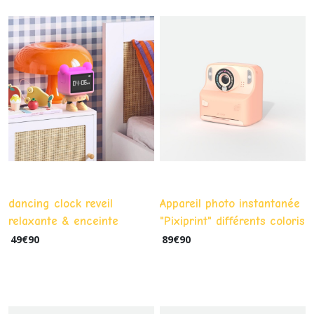
Feng
Shui
(22)
Afficher
les
résultats
dancing clock reveil
Appareil photo instantanée
relaxante & enceinte
"Pixiprint" différents coloris
dansante MOB
49
€
90
89
€
90