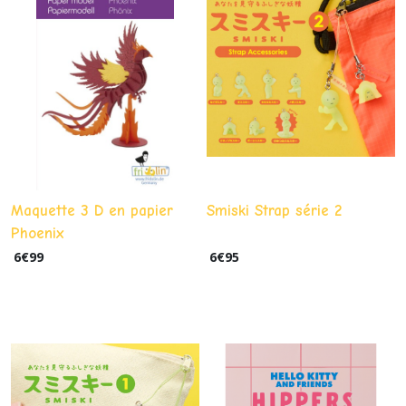
Maquette 3 D en papier
Smiski Strap série 2
Phoenix
6
€
99
6
€
95