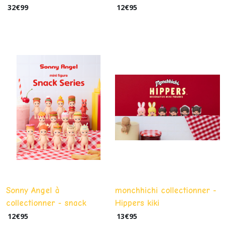
32
€
99
12
€
95
Sonny Angel à
monchhichi collectionner -
collectionner - snack
Hippers kiki
12
€
95
13
€
95