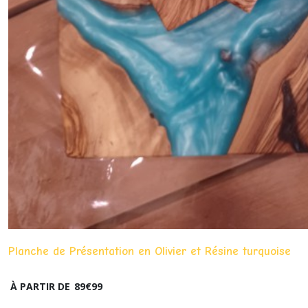
Planche de Présentation en Olivier et Résine turquoise
À PARTIR DE
89
€
99