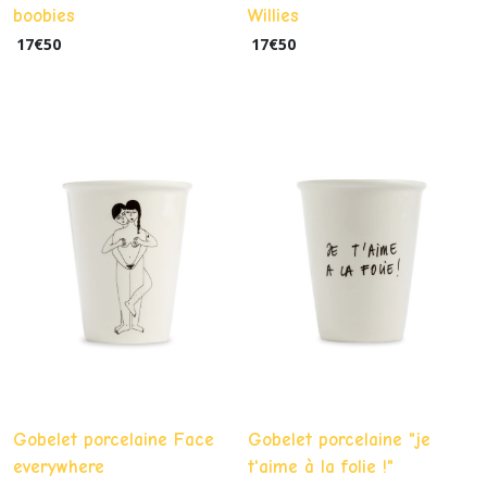
boobies
Willies
17
€
50
17
€
50
Gobelet porcelaine Face
Gobelet porcelaine "je
everywhere
t'aime à la folie !"