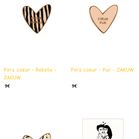
Feng
Shui
(22)
Afficher
les
résultats
Pin's coeur - Rebelle -
Pin's coeur - Pur - ZAKUW
ZAKUW
9
€
9
€