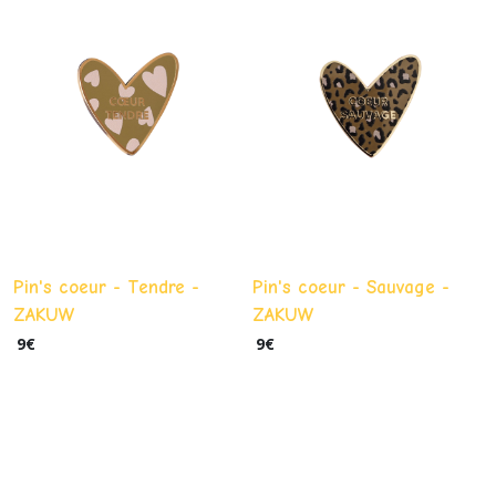
Saint-
Valentin
(27)
Livres
(3)
Porte-
clés
Pin's coeur - Tendre -
Pin's coeur - Sauvage -
(95)
ZAKUW
ZAKUW
9
€
9
€
Jeux
(18)
Bijoux
(10)