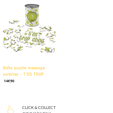
Boîte puzzle message
surprise - T'ES TROP
CHOU
14
€
90
CLICK & COLLECT
gratuit en boutique