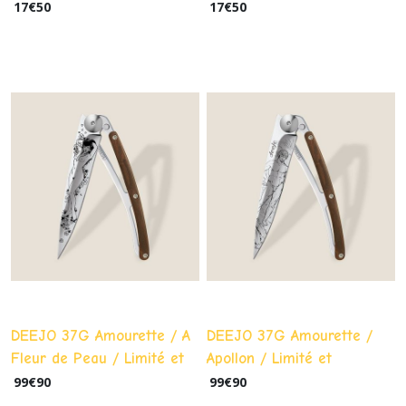
17
€
50
17
€
50
DEEJO 37G Amourette / A
DEEJO 37G Amourette /
Fleur de Peau / Limité et
Apollon / Limité et
numéroté
numéroté
99
€
90
99
€
90