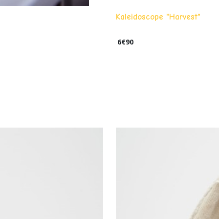
Kaleidoscope "Harvest"
6
€
90