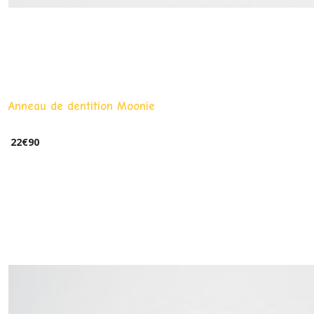
Anneau de dentition Moonie
22
€
90