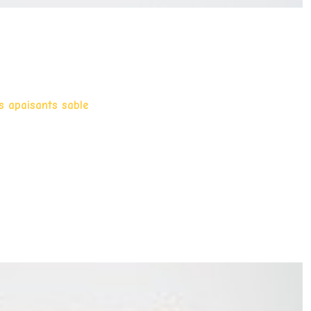
s apaisants sable