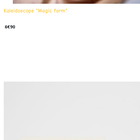
Kaleidoscope "Magic farm"
6
€
90