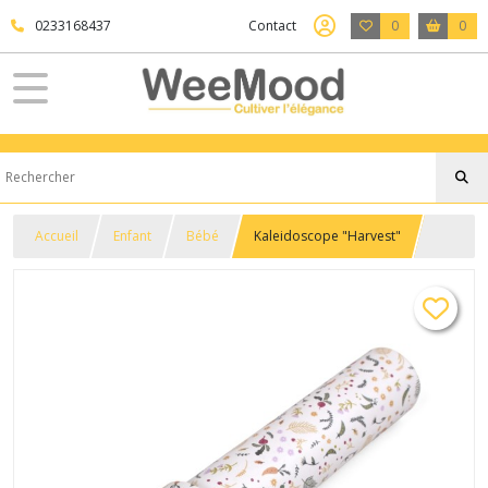
0233168437
Contact
0
0
Accueil
Enfant
Bébé
Kaleidoscope "Harvest"