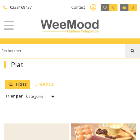
Fermer
0233168437
Contact
0
0
FILTRES
Tous
les
produits
Table
Plat
&
Cuisine
COOKUT
Filtres
5 résultats
Trier par
Gamme
l'incroyable
(34)
La
Fabuleuse
(15)