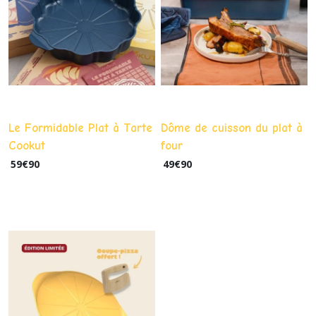
Le Formidable Plat à Tarte
Dôme de cuisson du plat à
Cookut
four
59
€
90
49
€
90