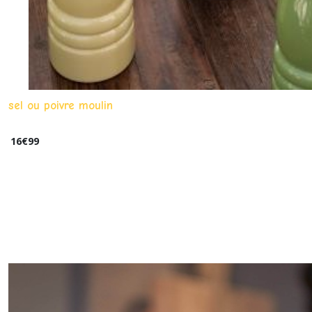
sel ou poivre moulin
16
€
99