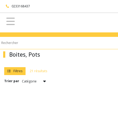
Fermer
0233168437
FILTRES
Tous
les
produits
Table
Boites, Pots
&
Cuisine
Boites,
Pots
Filtres
21 résultats
Trier par
Afficher
les
résultats