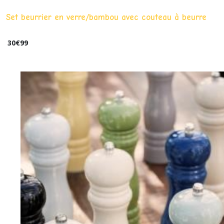
Set beurrier en verre/bambou avec couteau à beurre
30
€
99