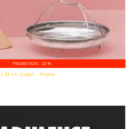
PROMOTION
-
20
%
 24 cm Cookut - Pivoine