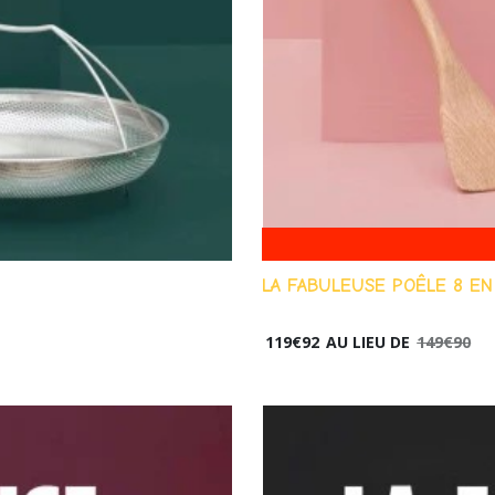
LA FABULEUSE POÊLE 8 EN 1
119
€
92
AU LIEU DE
149
€
90