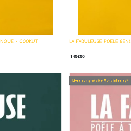
ANGUE - COOKUT
LA FABULEUSE POELE 8EN
149
€
90
Livraison gratuite Mondial relay*