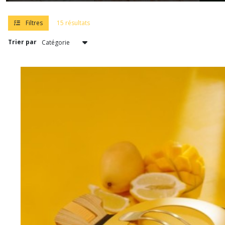
Filtres
15 résultats
La
Merveilleuse
Trier par
(23)
Coffrets
(21)
Plat
(5)
Afficher
les
résultats