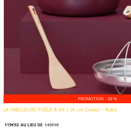
PROMOTION
-
20
%
LA FABULEUSE POÊLE 8 EN 1 24 cm Cookut - Rubis
119
€
92
AU LIEU DE
149
€
90