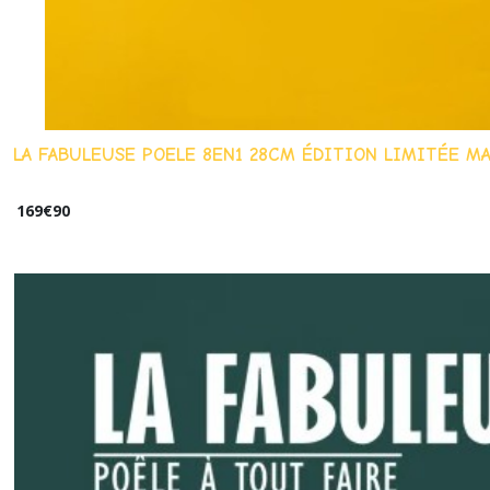
LA FABULEUSE POELE 8EN1 28CM ÉDITION LIMITÉE M
169
€
90