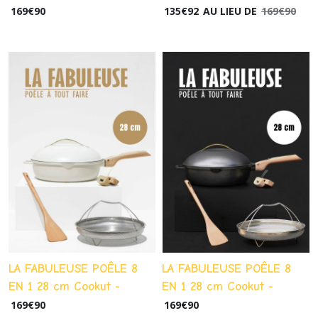
Pivoine
169
€
90
135
€
92
AU LIEU DE
169
€
90
LA FABULEUSE POÊLE 8
LA FABULEUSE POÊLE 8
EN 1 28 cm Cookut -
EN 1 28 cm Cookut -
Meringue
Météor
169
€
90
169
€
90