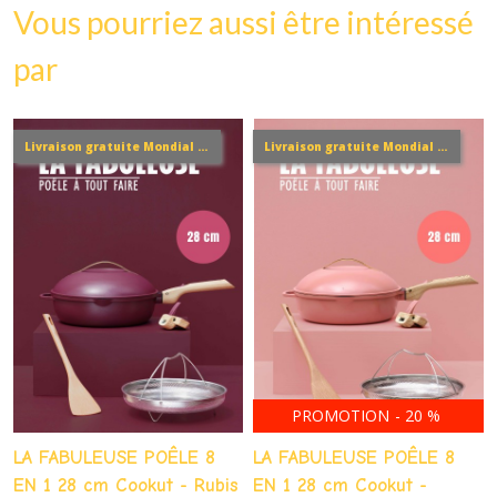
Vous pourriez aussi être intéressé
par
Livraison gratuite Mondial relay*
Livraison gratuite Mondial relay*
PROMOTION
-
20
%
LA FABULEUSE POÊLE 8
LA FABULEUSE POÊLE 8
EN 1 28 cm Cookut - Rubis
EN 1 28 cm Cookut -