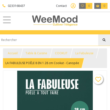
0233168437
Contact
0
0
Accueil
Table & Cuisine
COOKUT
La Fabuleuse
LA FABULEUSE POÊLE 8 EN 1 28 cm Cookut - Canopée