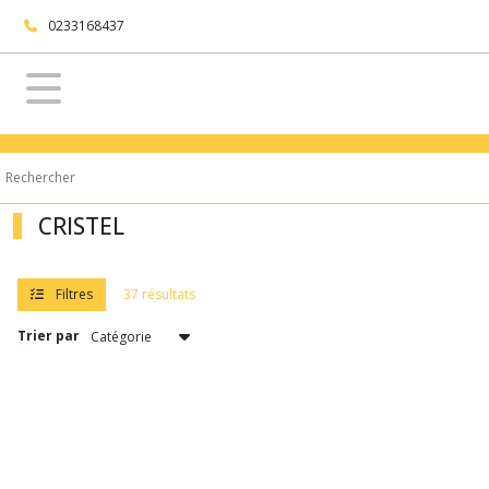
Fermer
0233168437
FILTRES
Tous
les
produits
Table
CRISTEL
&
Cuisine
CRISTEL
Filtres
37 résultats
Trier par
Afficher
les
résultats