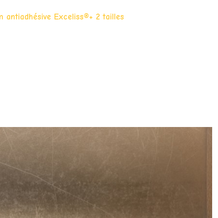
 antiadhésive Exceliss®+ 2 tailles