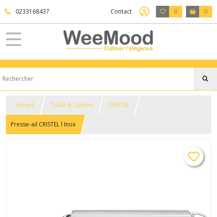
0233168437
Contact
0
0
Accueil
Table & Cuisine
CRISTEL
Presse-ail CRISTEL l Inox