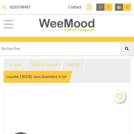
0233168437
Contact
0
0
Accueil
Table & Cuisine
CRISTEL
Louche CRISTEL Inox Diametre 9 cm