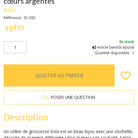
cœurs argentés
Bébé
Référence :
ID-393
€
95
19
En stock
Article bientôt épuisé
Quantité disponible : 1
AJOUTER AU PANIER
POSER UNE QUESTION
Description
Un collier de grossesse bola est un beau bijou avec une clochette,
décorée de manière différente selon le message souhaité. Selon