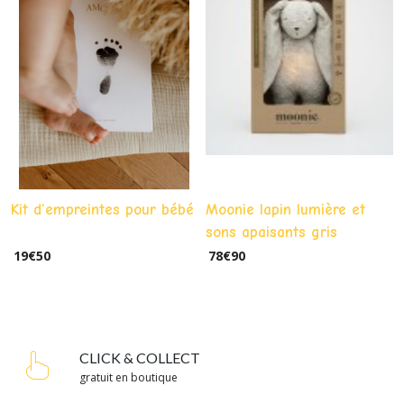
Kit d’empreintes pour bébé
Moonie lapin lumière et
sons apaisants gris
19
€
50
78
€
90
CLICK & COLLECT
gratuit en boutique