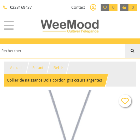
0233168437
Contact
0
0
Accueil
Enfant
Bébé
Collier de naissance Bola cordon gris cœurs argentés