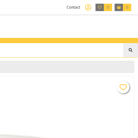
Contact
0
0