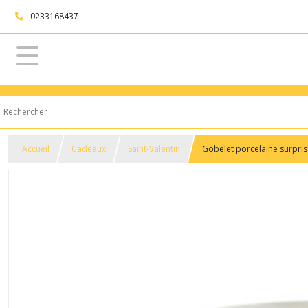
0233168437
Accueil
Cadeaux
Saint-Valentin
Gobelet porcelaine surpris