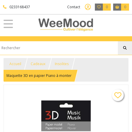
0233168437
Contact
0
0
Accueil
Cadeaux
Insolites
Maquette 3D en papier Piano à monter