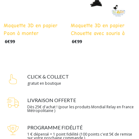
Maquette 3D en papier
Maquette 3D en papier
Paon à monter
Chouette avec souris à
monter
6
€
99
6
€
99
CLICK & COLLECT
gratuit en boutique
LIVRAISON OFFERTE
Dès 25€ d'achat ! (pour les produits Mondial Relay en France
Métropolitaine )
PROGRAMME FIDÉLITÉ
1 € dépensé = 1 point fidélité (100 points c'est 5€ de remise
sur votre prochaine commande )