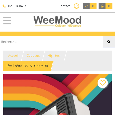
0233168437
Contact
0
0
Accueil
Cadeaux
High tech
Réveil rétro TVC-80 Gris MOB