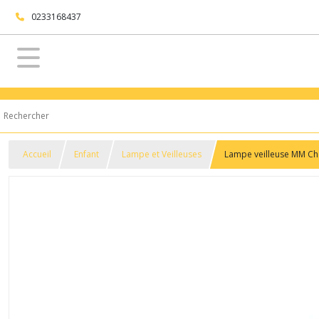
0233168437
Accueil
Enfant
Lampe et Veilleuses
Lampe veilleuse MM C