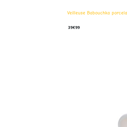
Veilleuse Babouchka porcel
39
€
99