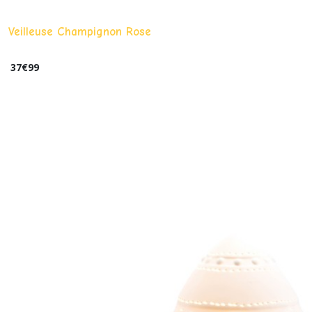
Veilleuse Champignon Rose
37
€
99