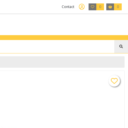
Contact
0
0