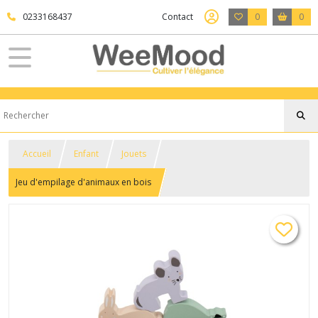
0233168437
Contact
0
0
Accueil
Enfant
Jouets
Jeu d'empilage d'animaux en bois