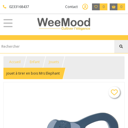
0233168437
Contact
0
0
Accueil
Enfant
Jouets
jouet à tirer en bois Mrs Elephant