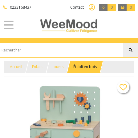
0233168437
Contact
0
0
Accueil
Enfant
Jouets
Établi en bois