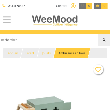
0233168437
Contact
0
0
Accueil
Enfant
Jouets
Ambulance en bois