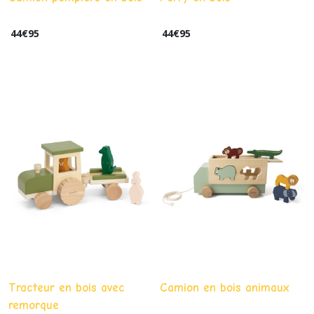
44
€
95
44
€
95
Tracteur en bois avec
Camion en bois animaux
remorque