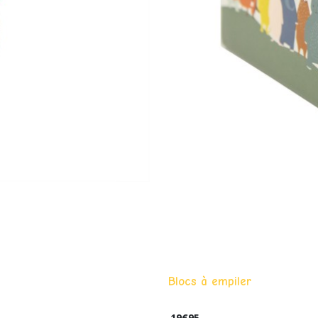
Blocs à empiler
19
€
95