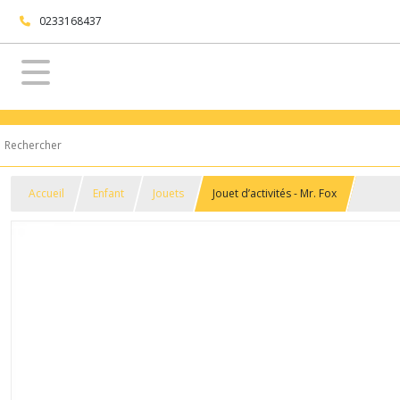
0233168437
Accueil
Enfant
Jouets
Jouet d’activités - Mr. Fox