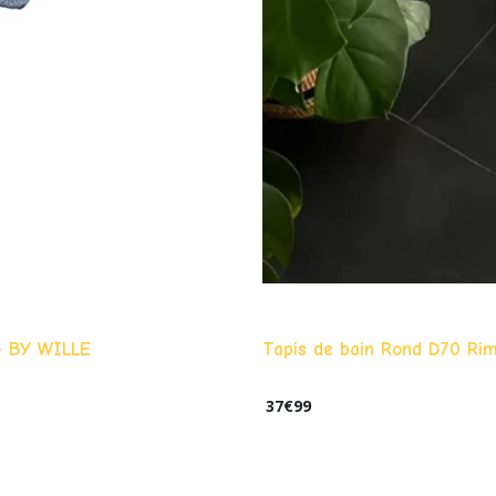
 - BY WILLE
Tapis de bain Rond D70 Rim
37
€
99