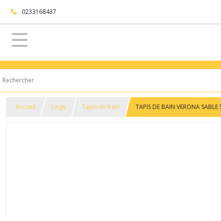
0233168437
Accueil
Linge
Tapis de bain
TAPIS DE BAIN VERONA SABLE 