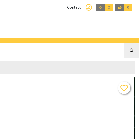
Contact
0
0