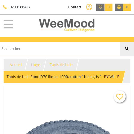
0233168437
Contact
0
0
Accueil
Linge
Tapis de bain
Tapis de bain Rond D70 Rimini 100% cotton " bleu gris " - BY WILLE