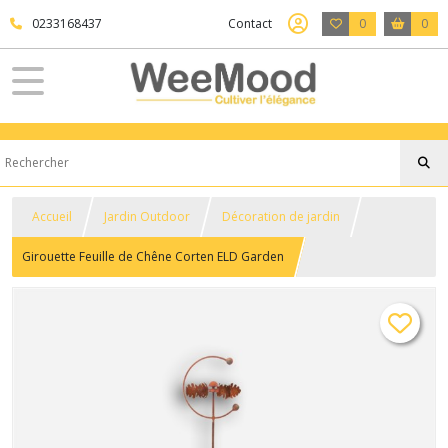
0233168437
Contact
0
0
Accueil
Jardin Outdoor
Décoration de jardin
Girouette Feuille de Chêne Corten ELD Garden