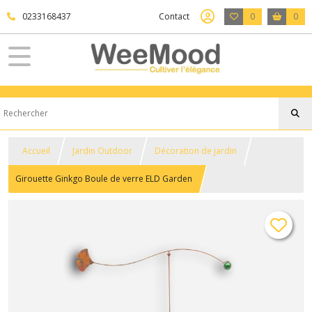
0233168437
Contact
0
0
Accueil
Jardin Outdoor
Décoration de jardin
Girouette Ginkgo Boule de verre ELD Garden