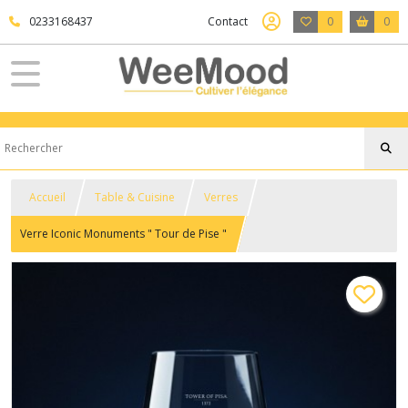
0233168437
Contact
0
0
Accueil
Table & Cuisine
Verres
Verre Iconic Monuments " Tour de Pise "