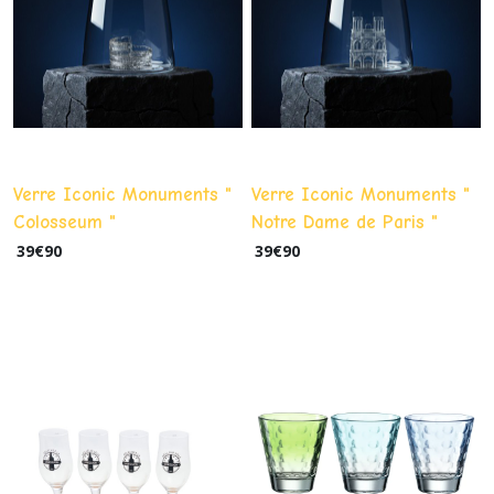
Verre Iconic Monuments "
Verre Iconic Monuments "
Colosseum "
Notre Dame de Paris "
39
€
90
39
€
90