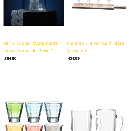
Verre Iconic Monuments "
Planche + 4 verres à bière
Notre Dame de Paris "
'pression'
39
€
90
42
€
99