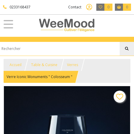
0233168437
Contact
0
0
Accueil
Table & Cuisine
Verres
Verre Iconic Monuments " Colosseum "