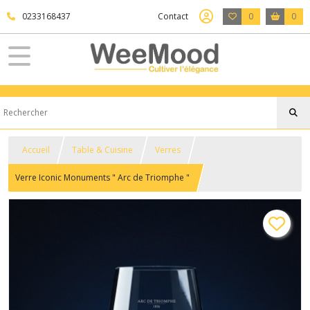
0233168437
Contact
0
0
Accueil
Table & Cuisine
Verres
Verre Iconic Monuments " Arc de Triomphe "