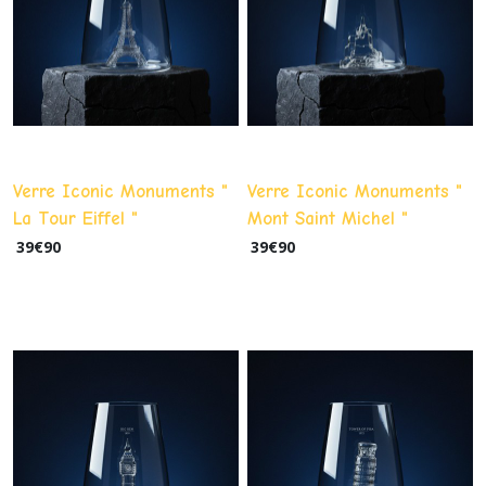
Verre Iconic Monuments "
Verre Iconic Monuments "
La Tour Eiffel "
Mont Saint Michel "
39
€
90
39
€
90