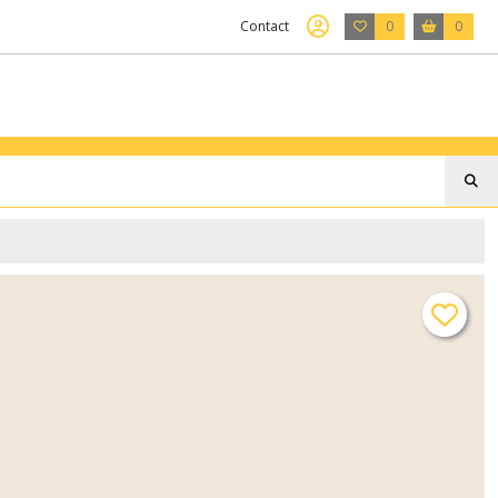
Contact
0
0