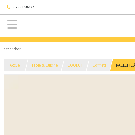
0233168437
Accueil
Table & Cuisine
COOKUT
Coffrets
RACLETTE 