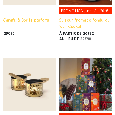
PROMOTION
Jusqu'à
-
20
%
Carafe à Spritz parfaits
Cuiseur fromage fondu au
four Cookut
29
€
90
À PARTIR DE
26
€
32
AU LIEU DE
32
€
90