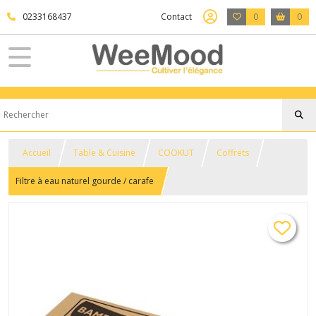
0233168437
Contact
0
0
Accueil
Table & Cuisine
COOKUT
Coffrets
Filtre à eau naturel gourde / carafe