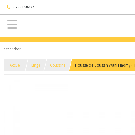
0233168437
Accueil
Linge
Coussins
Housse de Coussin Wani Haomy (