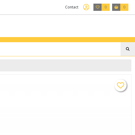
Contact
0
0