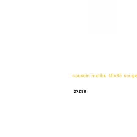
coussin malibu 45x45 saug
27
€
99