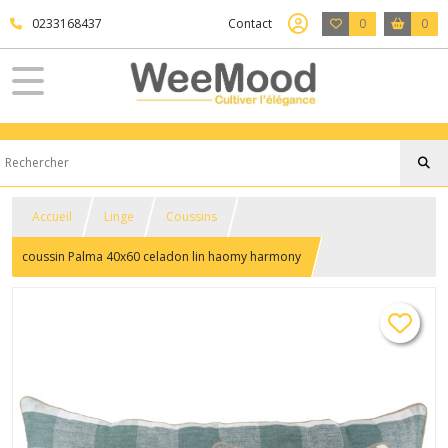
0233168437
Contact
0
0
Accueil
Linge
Coussins
coussin Palma 40x60 celadon lin haomy harmony