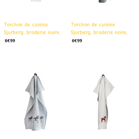
Torchon de cuisine
Torchon de cuisine
Sjurberg, broderie noire,
Sjurberg, broderie noire,
écru/beige - RECYCLED BY
gris foncé/gris -RECYCLED
6
€
99
6
€
99
WILLE
BY WILLE