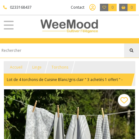
0233168437
Contact
0
0
Accueil
Linge
Torchons
Lot de 4 torchons de Cuisine Blanc/gris clair " 3 achetés 1 offert " -
RECYCLED BY WILLE