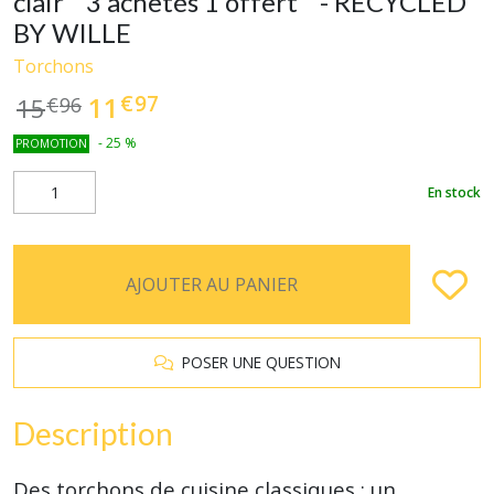
clair " 3 achetés 1 offert " - RECYCLED
BY WILLE
Torchons
€
97
11
15
€
96
-
25
%
PROMOTION
En stock
AJOUTER AU PANIER
POSER UNE QUESTION
Description
Des torchons de cuisine classiques : un