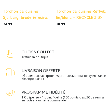
Torchon de cuisine
Torchon de cuisine Rättvik,
Sjurberg, broderie noire,
lin/blanc - RECYCLED BY
gris/blanc - RECYCLED BY
WILLE
6
€
99
8
€
99
WILLE
CLICK & COLLECT
gratuit en boutique
LIVRAISON OFFERTE
Dès 25€ d'achat ! (pour les produits Mondial Relay en France
Métropolitaine )
PROGRAMME FIDÉLITÉ
1 € dépensé = 1 point fidélité (100 points c'est 5€ de remise
sur votre prochaine commande )