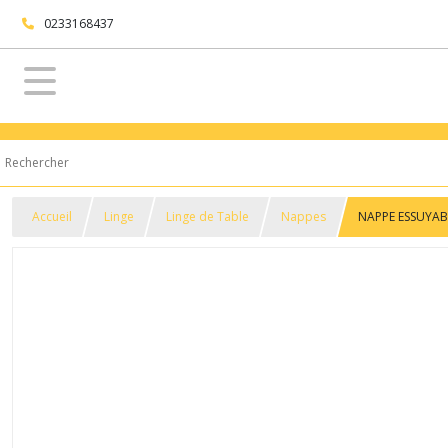
0233168437
Accueil
Linge
Linge de Table
Nappes
NAPPE ESSUYABL