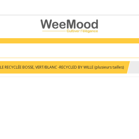
E RECYCLÉE BOSSE, VERT/BLANC -RECYCLED BY WILLE (plusieurs tailles)