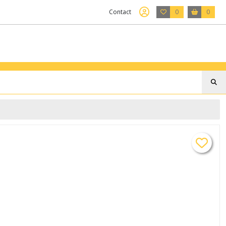
Contact
0
0