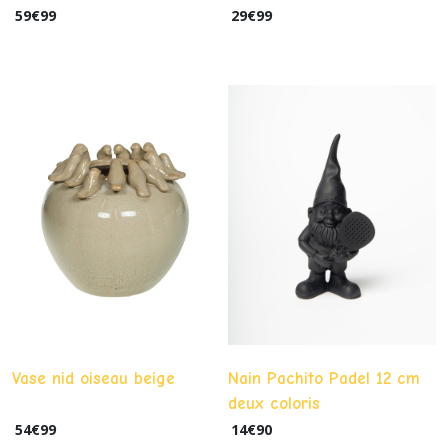
59
€
99
29
€
99
Vase nid oiseau beige
Nain Pachito Padel 12 cm
deux coloris
54
€
99
14
€
90