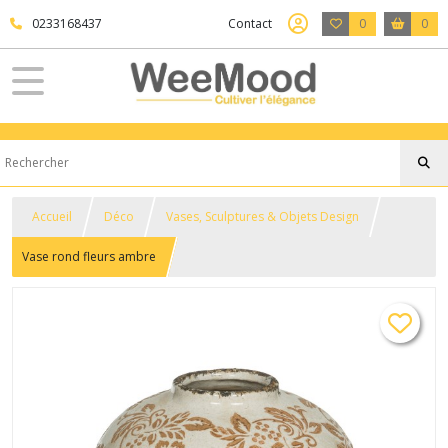
0233168437
Contact
0
0
Accueil
Déco
Vases, Sculptures & Objets Design
Vase rond fleurs ambre