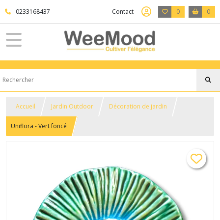
0233168437
Contact
0
0
Accueil
Jardin Outdoor
Décoration de jardin
Uniflora - Vert foncé