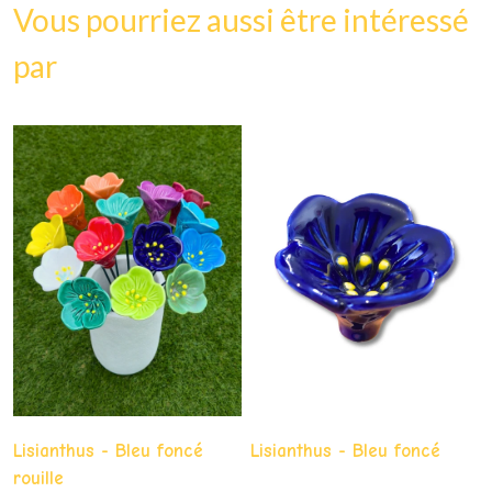
Vous pourriez aussi être intéressé
par
Lisianthus - Bleu foncé
Lisianthus - Bleu foncé
rouille