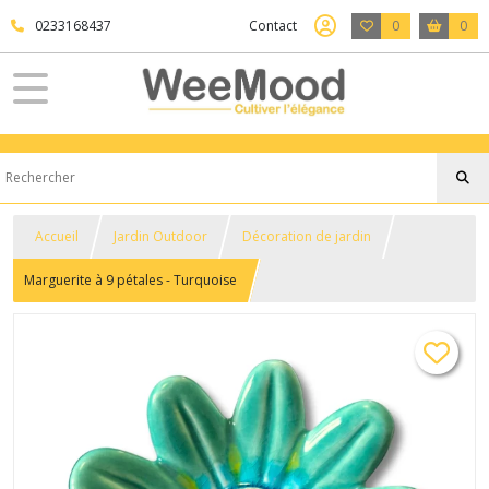
0233168437
Contact
0
0
Accueil
Jardin Outdoor
Décoration de jardin
Marguerite à 9 pétales - Turquoise