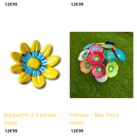
12
€
99
12
€
99
Marguerite à 9 pétales -
Petrosia - Bleu foncé
Jaune
rouille
12
€
99
12
€
99