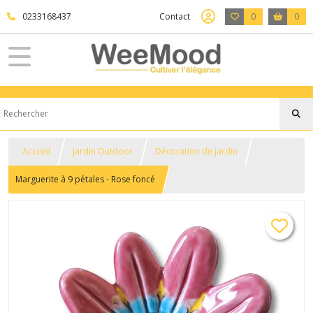
0233168437
Contact
0
0
Accueil
Jardin Outdoor
Décoration de jardin
Marguerite à 9 pétales - Rose foncé