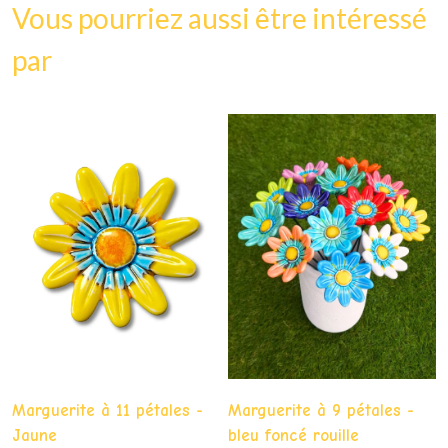
Vous pourriez aussi être intéressé
par
Marguerite à 11 pétales -
Marguerite à 9 pétales -
Jaune
bleu foncé rouille