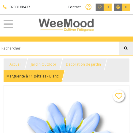
0233168437
Contact
0
0
Accueil
Jardin Outdoor
Décoration de jardin
Marguerite à 11 pétales - Blanc