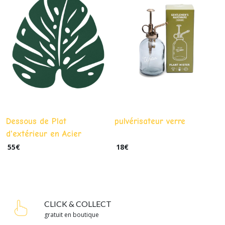
Dessous de Plat
pulvérisateur verre
d'extérieur en Acier
Monstera Fermob Vert
55
€
18
€
Cèdre
CLICK & COLLECT
gratuit en boutique