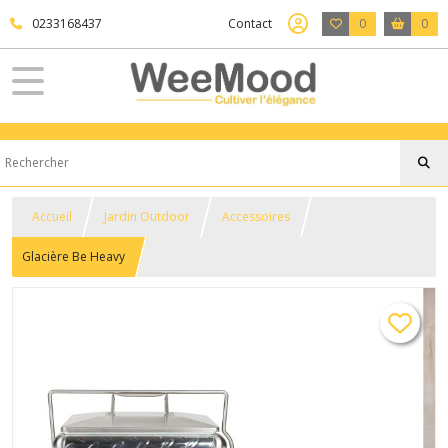
0233168437
Contact
0
0
Accueil
Jardin Outdoor
Accessoires
Glacière Be Heavy