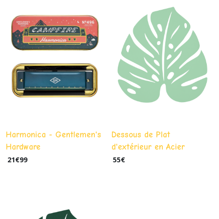
Harmonica - Gentlemen's
Dessous de Plat
Hardware
d'extérieur en Acier
Monstera Fermob Vert
21
€
99
55
€
Opaline