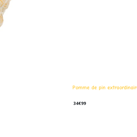
Pomme de pin extraordinair
34
€
99