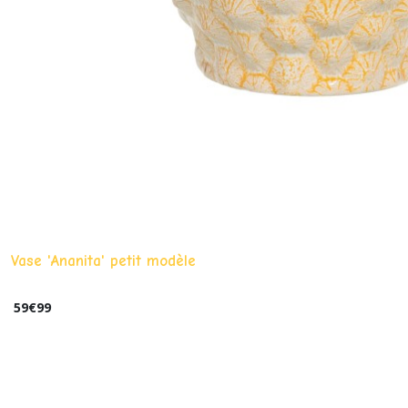
Vase 'Ananita' petit modèle
59
€
99