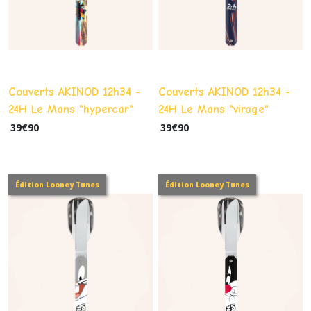
Couverts AKINOD 12h34 -
Couverts AKINOD 12h34 -
24H Le Mans "hypercar"
24H Le Mans "virage"
(aimantés & nomades)
(aimantés & nomades)
39
€
90
39
€
90
Édition Looney Tunes
Édition Looney Tunes