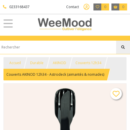
0233168437
Contact
0
0
Accueil
Durable
AKINOD
Couverts 12h34
Couverts AKINOD 12h34 - Astrodeck (aimantés & nomades)