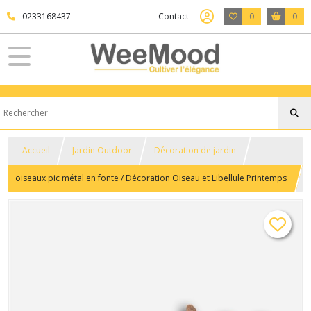
0233168437
Contact
0
0
Accueil
Jardin Outdoor
Décoration de jardin
oiseaux pic métal en fonte / Décoration Oiseau et Libellule Printemps
2026 ELD Garden