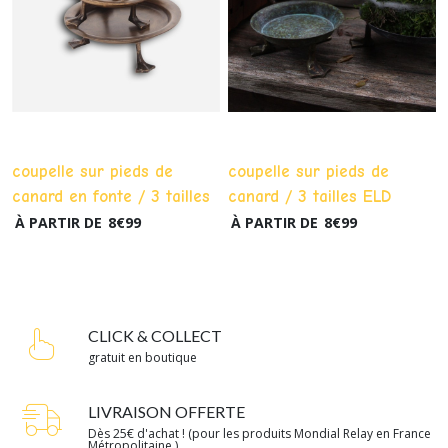
coupelle sur pieds de
coupelle sur pieds de
canard en fonte / 3 tailles
canard / 3 tailles ELD
ELD Garden
Garden
À PARTIR DE
8
€
99
À PARTIR DE
8
€
99
CLICK & COLLECT
gratuit en boutique
LIVRAISON OFFERTE
Dès 25€ d'achat ! (pour les produits Mondial Relay en France
Métropolitaine )