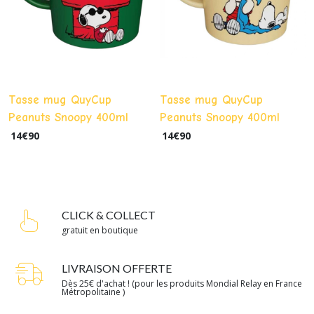
Tasse mug QuyCup
Tasse mug QuyCup
Peanuts Snoopy 400ml
Peanuts Snoopy 400ml
(Good Vibes)
(Dog is a Best Friends)
14
€
90
14
€
90
CLICK & COLLECT
gratuit en boutique
LIVRAISON OFFERTE
Dès 25€ d'achat ! (pour les produits Mondial Relay en France
Métropolitaine )