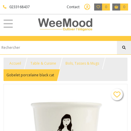
0233168437
Contact
0
0
Accueil
Table & Cuisine
Bols, Tasses & Mugs
Gobelet porcelaine black cat