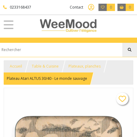
0233168437
Contact
0
0
Accueil
Table & Cuisine
Plateaux, planches
Plateau Atari ALTUS 30/40 - Le monde sauvage