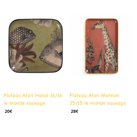
Plateau Atari Hanoï 16/16
Plateau Atari Melman
le monde sauvage
25/15 le monde sauvage
20
€
28
€