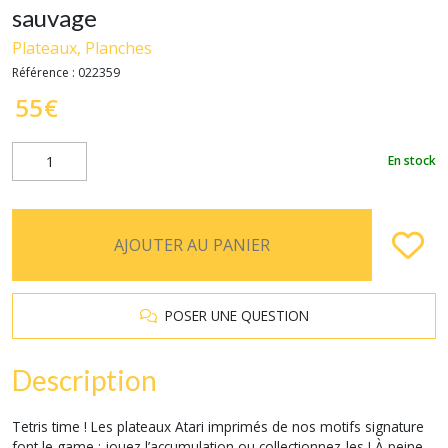
sauvage
Plateaux, Planches
Référence :
022359
55
€
En stock
AJOUTER AU PANIER
POSER UNE QUESTION
Description
Tetris time ! Les plateaux Atari imprimés de nos motifs signature
font le game ; jouez l’accumulation ou collectionnez-les ! À peine