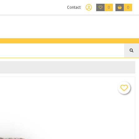
Contact
0
0