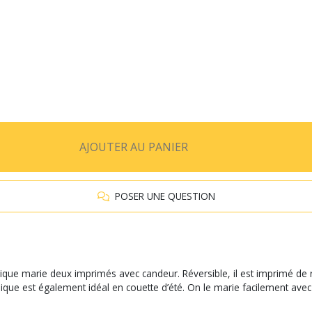
AJOUTER AU PANIER
POSER UNE QUESTION
ue marie deux imprimés avec candeur. Réversible, il est imprimé de ray
osmique est également idéal en couette d’été. On le marie facilement av