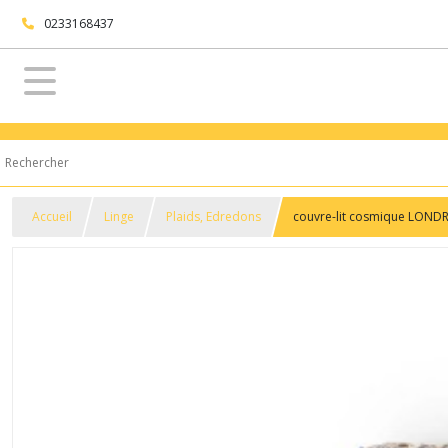
0233168437
Accueil
Linge
Plaids, Edredons
couvre-lit cosmique LOND